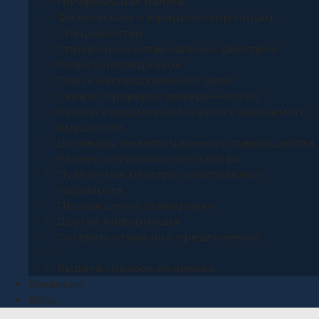
Нотариальная палата
Физическим и юридическим лицам
Специалистам
Справочник нотариальных действий
Розыск наследников
Поиск наследственного дела
Сервис проверки доверенностей
Реестр уведомлений о залоге движимого
имущества
Договоры инвестиционного товарищества
Размер регионального тарифа
Публичные реестры иностранных
государств
Прохождение стажировки
Другая информация
Оставить отзыв или предложение
-
Выдача справок из архива
Вакансии
Вход