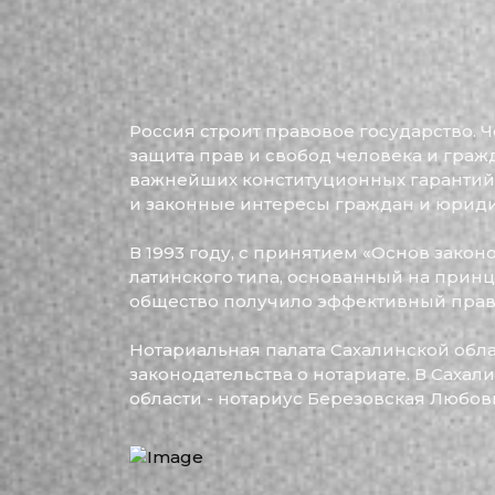
Россия строит правовое государство. 
защита прав и свобод человека и граж
важнейших конституционных гарантий
и законные интересы граждан и юриди
В 1993 году, с принятием «Основ зако
латинского типа, основанный на принц
общество получило эффективный прав
Нотариальная палата Сахалинской облас
законодательства о нотариате. В Саха
области - нотариус Березовская Любов