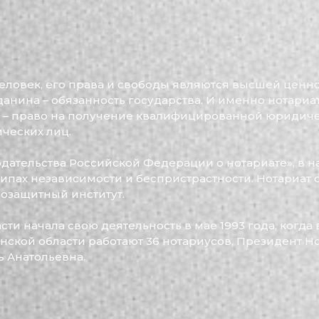
Человек, его права и свободы являются высшей ценн
данина – обязанность государства. И именно нотариа
 – право на получение квалифицированной юридич
ческих лиц.
нодательства Российской Федерации о нотариате», в 
ипах независимости и беспристрастности. Нотариат 
озащитный институт.
ти начала свою деятельность в мае 1993 года, когда
линской области работают 36 нотариусов, Президент 
ь Анатольевна.