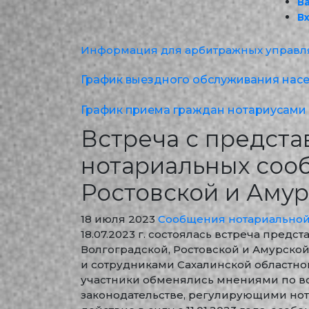
В
В
Информация для арбитражных управ
График выездного обслуживания насел
График приема граждан нотариусами 
Встреча с предст
нотариальных соо
Ростовской и Амур
18 июля 2023
Сообщения нотариальной
18.07.2023 г. состоялась встреча пред
Волгоградской, Ростовской и Амурско
и сотрудниками Сахалинской областной
участники обменялись мнениями по в
законодательстве, регулирующими нот