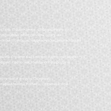
остью. Признание, соблюдение и
т призван обеспечить одну из
еской помощи, надежно защитив права
нашей стране был возрожден нотариат
обрел свою настоящую природу, а
 вступили в силу Основы
Нотариальной палаты Сахалинской