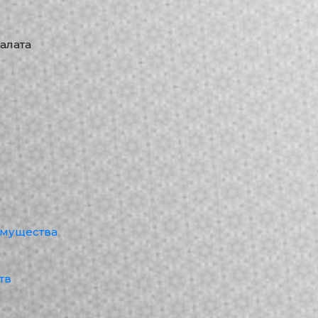
алата
имущества
тв