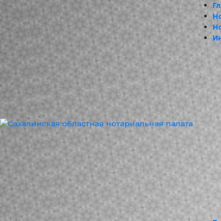
Г
Н
Н
И