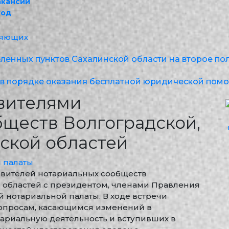
акансии
ход
ляющих
енных пунктов Сахалинской области на второе пол
в порядке оказания бесплатной юридической помо
авителями
бществ Волгоградской,
ской областей
 палаты
ставителей нотариальных сообществ
й областей с президентом, членами Правления
 нотариальной палаты. В ходе встречи
опросам, касающимся изменений в
ариальную деятельность и вступивших в