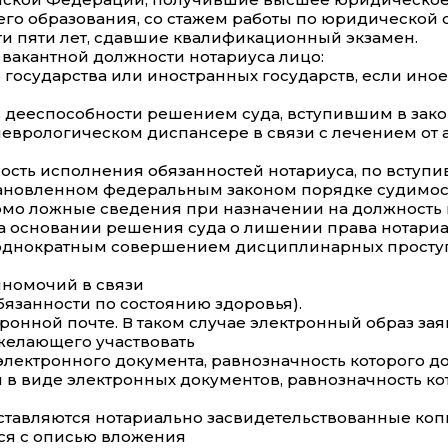
о образования, со стажем работы по юридической с
яти пяти лет, сдавшие квалификационный экзамен.
 вакантной должности нотариуса лицо:
о государства или иностранных государств, если и
 дееспособности решением суда, вступившим в зако
неврологическом диспансере в связи с лечением от 
ть исполнения обязанностей нотариуса, по вступив
становленном федеральным законом порядке судимос
мо ложные сведения при назначении на должность 
а основании решения суда о лишении права нотариа
неоднократным совершением дисциплинарных просту
лномочий в связи
язанности по состоянию здоровья).
тронной почте. В таком случае электронный образ з
желающего участвовать
 электронного документа, равнозначность которого 
 в виде электронных документов, равнозначность к
ставляются нотариально засвидетельствованные ко
ся с описью вложения