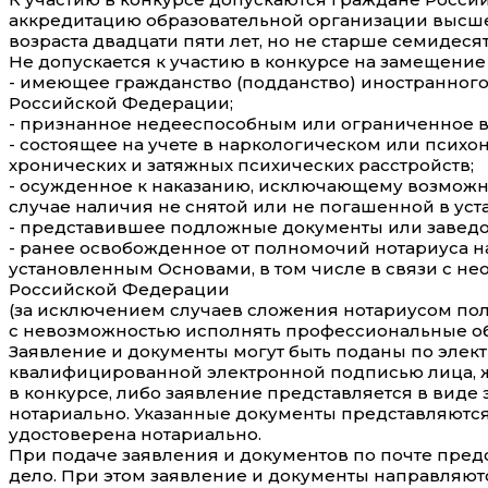
аккредитацию образовательной организации высшег
возраста двадцати пяти лет, но не старше семидес
Не допускается к участию в конкурсе на замещение
- имеющее гражданство (подданство) иностранног
Российской Федерации;
- признанное недееспособным или ограниченное в
- состоящее на учете в наркологическом или психо
хронических и затяжных психических расстройств;
- осужденное к наказанию, исключающему возможнос
случае наличия не снятой или не погашенной в у
- представившее подложные документы или заведо
- ранее освобожденное от полномочий нотариуса н
установленным Основами, в том числе в связи с 
Российской Федерации
(за исключением случаев сложения нотариусом по
с невозможностью исполнять профессиональные об
Заявление и документы могут быть поданы по элек
квалифицированной электронной подписью лица, 
в конкурсе, либо заявление представляется в виде
нотариально. Указанные документы представляются
удостоверена нотариально.
При подаче заявления и документов по почте пред
дело. При этом заявление и документы направляют