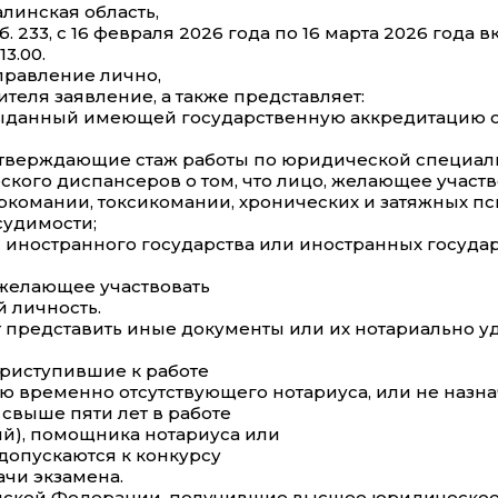
алинская область,
аб. 233, с 16 февраля 2026 года по 16 марта 2026 года
13.00.
Управление лично,
ителя заявление, а также представляет:
выданный имеющей государственную аккредитацию 
тверждающие стаж работы по юридической специальн
кого диспансеров о том, что лицо, желающее участвов
аркомании, токсикомании, хронических и затяжных пс
судимости;
) иностранного государства или иностранных государ
 желающее участвовать
 личность.
т представить иные документы или их нотариально 
приступившие к работе
 временно отсутствующего нотариуса, или не назнач
свыше пяти лет в работе
й), помощника нотариуса или
допускаются к конкурсу
ачи экзамена.
сийской Федерации, получившие высшее юридическо