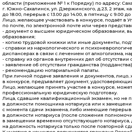
области (приложение № 1 к Порядку) по адресу: Сах
г. Южно-Сахалинск, ул. Дзержинского, д.23, 2 этаж, к
до 18.00, перерыв с 13.00 до 14.00, в пятницу с 9.00 до 
Лицо, желающее участвовать в конкурсе, подаёт в 
по почте, по электронной почте или через представ
- документ о высшем юридическом образовании, 
образования;
- копию трудовой книжки или иные документы, под
- справки из наркологического и психоневрологичес
диспансерах в связи с лечением от алкоголизма, н
- справку из органов внутренних дел об отсутствии 
- заявление об отсутствии гражданства (подданства
- рекомендацию нотариальной палаты.
При личной подаче заявления и документов, лицо,
в конкурсе, предъявляет документ, удостоверяющий
Лицо, желающее принять участие в конкурсе, може
профессиональную юридическую подготовку.
Лица, сдавшие квалификационный экзамен, но не 
в должности помощника нотариуса или к замещению
с момента сдачи экзамена, либо имеющие перерыв 
в должности нотариуса (после сложения полномочи
в замещении временно отсутствующего нотариуса, 
на должность нотариуса только после повторной сд
К участию в конкурсе допускаются граждане Рос