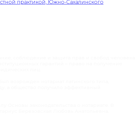
астной практикой, Южно-Сахалинского
ание, соблюдение и защита прав и свобод человека
нституционных гарантий – право на получение
идических лиц.
был возрожден нотариат латинского типа,
ду, а общество получило эффективный
илу Основы законодательства о нотариате. В
отариус Березовская Любовь Анатольевна.