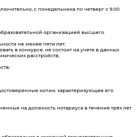
 включительно, с понедельника по четверг с 9.00
образовательной организацией высшего
ости не менее пяти лет;
ать в конкурсе, не состоит на учете в данных
ихических расстройств;
ств;
удостоверенные копии, характеризующее его
енные на должность нотариуса в течение трёх лет
е образование в имеющей государственную