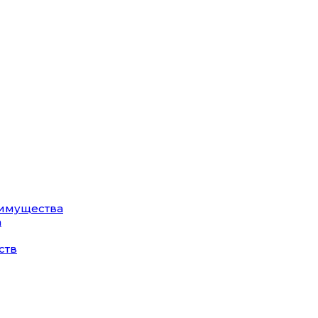
 имущества
а
ств