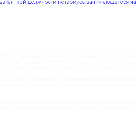
 вакантной должности нотариуса, занимающегося ч
 права и свободы являются высшей ценностью. Призн
 нотариат призван обеспечить одну из важнейших ко
 защитив права и законные интересы граждан и юр
Российской Федерации о нотариате», в нашей стране 
страстности. Нотариат обрел свою настоящую приро
ою деятельность в мае 1993 года, когда вступили в с
идент Нотариальной палаты Сахалинской области - н