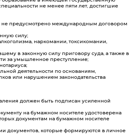
пециальности не менее пяти лет, достигшие
ное не предусмотрено международным договором
нную силу;
алкоголизма, наркомании, токсикомании,
шему в законную силу приговору суда, а также в
ти за умышленное преступление;
нотариуса;
льной деятельности по основаниям,
пков или нарушением законодательства
аявления должен быть подписан усиленной
документу на бумажном носителе удостоверена
оторых документам на бумажном носителе
пии документов, которые формируются в личное