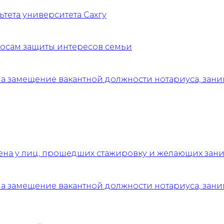
ьтета университета Сахгу
осам защиты интересов семьи
 на замещение вакантной должности нотариуса, за
на у лиц, прошедших стажировку и желающих зани
 на замещение вакантной должности нотариуса, за