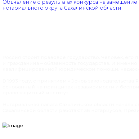
Объявление о результатах конкурса на замещение
нотариального округа Сахалинской области
Россия строит правовое государство. Человек, его
и гражданина – обязанность государства. И именно
квалифицированной юридической помощи, надежно
В 1993 году, с принятием «Основ законодательства 
основанный на принципах независимости и беспри
правозащитный институт.
Нотариальная палата Сахалинской области начала св
Сахалинской области работают 36 нотариусов, През