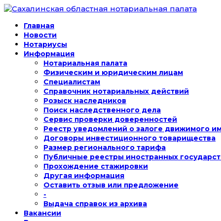
Главная
Новости
Нотариусы
Информация
Нотариальная палата
Физическим и юридическим лицам
Специалистам
Справочник нотариальных действий
Розыск наследников
Поиск наследственного дела
Сервис проверки доверенностей
Реестр уведомлений о залоге движимого и
Договоры инвестиционного товарищества
Размер регионального тарифа
Публичные реестры иностранных государст
Прохождение стажировки
Другая информация
Оставить отзыв или предложение
-
Выдача справок из архива
Вакансии