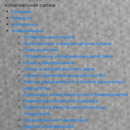
нотариальная палата
Главная
Новости
Нотариусы
Информация
Нотариальная палата
Физическим и юридическим лицам
Специалистам
Справочник нотариальных действий
Розыск наследников
Поиск наследственного дела
Сервис проверки доверенностей
Реестр уведомлений о залоге движимого
имущества
Договоры инвестиционного товарищества
Размер регионального тарифа
Публичные реестры иностранных
государств
Прохождение стажировки
Другая информация