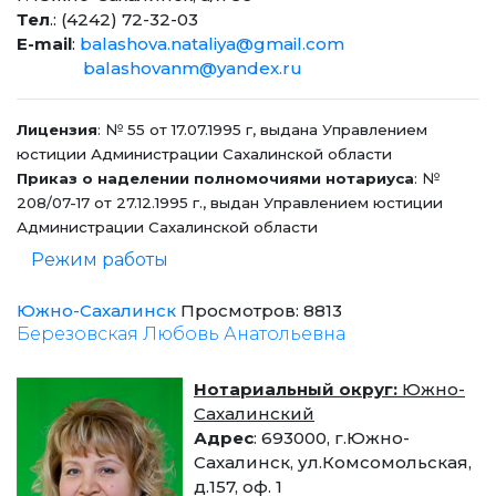
Тел
.: (4242) 72-32-03
E-mail
:
balashova.nataliya@gmail.com
balashovanm@yandex.ru
Лицензия
: № 55 от 17.07.1995 г, выдана Управлением
юстиции Администрации Сахалинской области
Приказ о наделении полномочиями нотариуса
: №
208/07-17 от 27.12.1995 г., выдан Управлением юстиции
Администрации Сахалинской области
Режим работы
Южно-Сахалинск
Просмотров: 8813
Березовская Любовь Анатольевна
Нотариальный округ:
Южно-
Сахалинский
Адрес
: 693000, г.Южно-
Сахалинск, ул.Комсомольская,
д.157, оф. 1