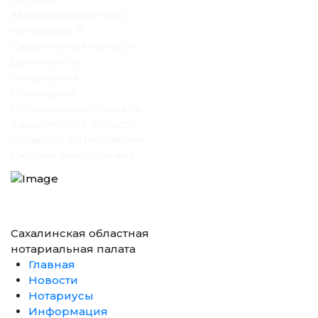
законодательства о
нотариате. В
Сахалинской области
работают 36
нотариусов,
Президент
Нотариальной палаты
Сахалинской области -
нотариус Березовская
Любовь Анатольевна.
Сахалинская областная
нотариальная палата
Главная
Новости
Нотариусы
Информация