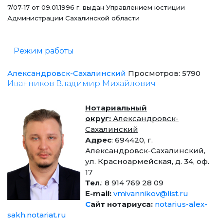
7/07-17 от 09.01.1996 г. выдан Управлением юстиции
Администрации Сахалинской области
Режим работы
Александровск-Сахалинский
Просмотров: 5790
Иванников Владимир Михайлович
Нотариальный
округ:
Александровск-
Сахалинский
Адрес
: 694420, г.
Александровск-Сахалинский,
ул. Красноармейская, д. 34, оф.
17
Тел
.: 8 914 769 28 09
Е-mail:
vmivannikov@list.ru
С
айт нотариуса:
notarius-alex-
sakh.notariat.ru