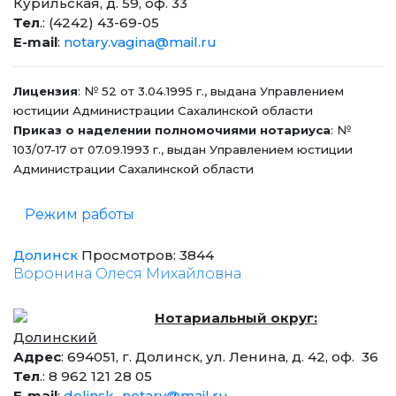
Курильская, д. 59, оф. 33
Тел
.: (4242) 43-69-05
E-mail
:
notary.vagina@mail.ru
Лицензия
: № 52 от 3.04.1995 г., выдана Управлением
юстиции Администрации Сахалинской области
Приказ о наделении полномочиями нотариуса
: №
103/07-17 от 07.09.1993 г., выдан Управлением юстиции
Администрации Сахалинской области
Режим работы
Долинск
Просмотров: 3844
Воронина Олеся Михайловна
Нотариальный округ:
Долинский
Адрес
: 694051, г. Долинск, ул. Ленина, д. 42, оф. 36
Тел
.: 8 962 121 28 05
E-mail
:
dolinsk_notary@mail.ru